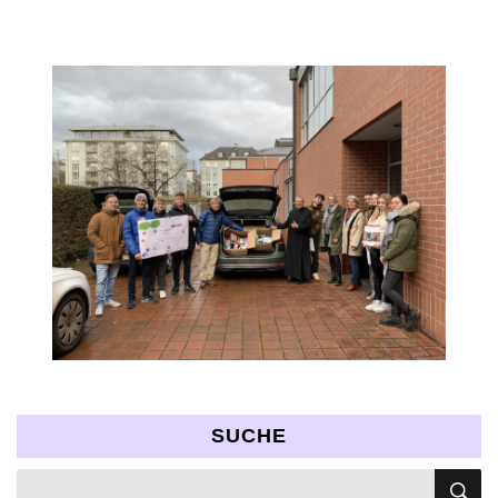
SUCHE
S
Suchen