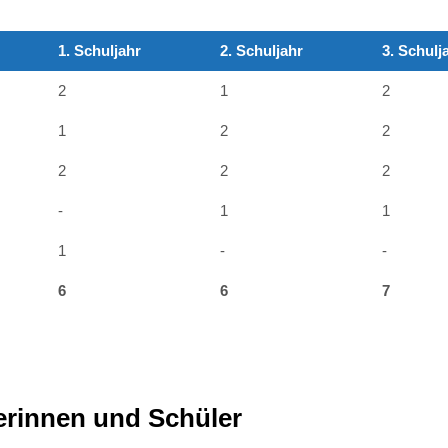
1. Schuljahr
2. Schuljahr
3. Schulj
2
1
2
1
2
2
2
2
2
-
1
1
1
-
-
6
6
7
erinnen und Schüler